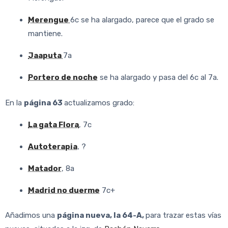
Merengue
6c se ha alargado, parece que el grado se
mantiene.
Jaaputa
7a
Portero de noche
se ha alargado y pasa del 6c al 7a.
En la
página 63
actualizamos grado:
La gata Flora
, 7c
Autoterapia
, ?
Matador
, 8a
Madrid no duerme
7c+
Añadimos una
página nueva, la 64-A,
para trazar estas vías