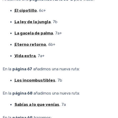
El cipotillo
, 6c+
La ley de la jungla
, 7b
La gacela de palma
, 7a+
Eterno retorno
, 6b+
Vida extra
, 7a+
En la
página 67
añadimos una nueva ruta:
Los incombustibles
, 7b
En la
página 68
añadimos una nueva ruta:
Sabías a lo que venías
, 7a
En la
página 69
trazamos: