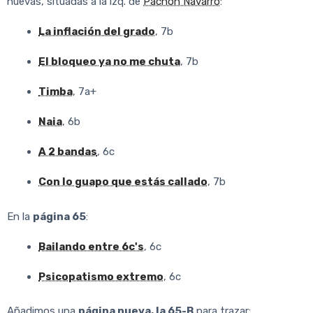
nuevas, situadas a la izq. de
Pachón Navarro
:
La inflación del grado
, 7b
El bloqueo ya no me chuta
, 7b
Timba
, 7a+
Naia
, 6b
A 2 bandas
, 6c
Con lo guapo que estás callado
, 7b
En la
página 65
:
Bailando entre 6c's
, 6c
Psicopatismo extremo
, 6c
Añadimos una
página nueva, la 65-B
para trazar: