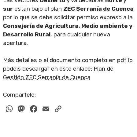
Las sectores
Desierto
y Valdecabras
norte
y
sur
están bajo el plan
ZEC Serranía de Cuenca
por lo que se debe solicitar permiso expreso a la
Consejería de Agricultura, Medio ambiente y
Desarrollo Rural
, para cualquier nueva
apertura.
Más detalles o el documento completo en pdf lo
podéis descargar en este enlace:
Plan de
Gestión ZEC Serranía de Cuenca
Compártelo:
W
M
F
E
C
h
a
a
m
o
at
st
c
ail
p