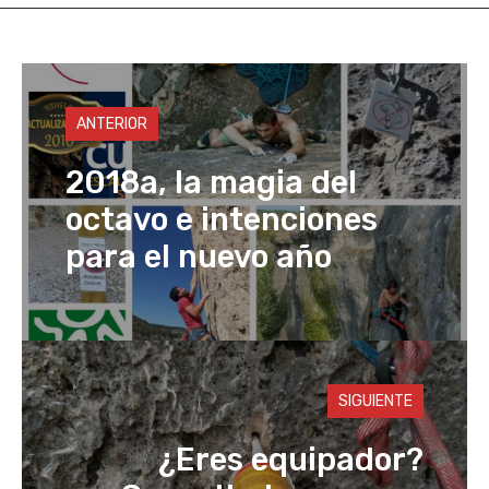
s
o
e
y
A
d
b
Li
p
o
o
n
p
n
o
k
ANTERIOR
k
2018a, la magia del
octavo e intenciones
para el nuevo año
SIGUIENTE
¿Eres equipador?