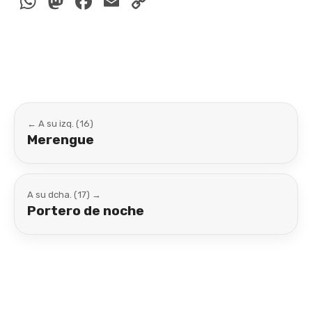
WhatsApp
Mastodon
Facebook
Email
Copy
Link
← A su izq. (16)
Merengue
A su dcha. (17) →
Portero de noche