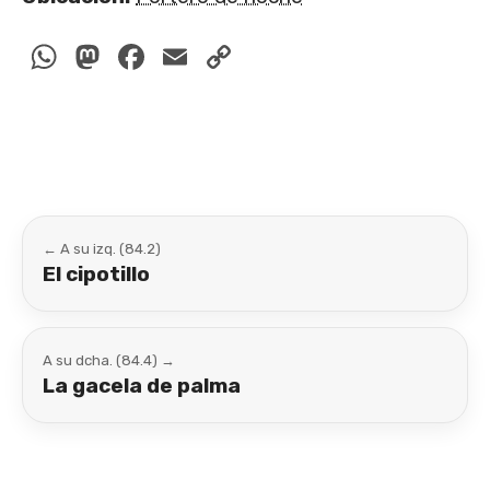
WhatsApp
Mastodon
Facebook
Email
Copy
Link
← A su izq. (84.2)
El cipotillo
A su dcha. (84.4) →
La gacela de palma