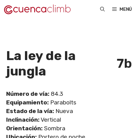
Saltar
MENÚ
al
contenido
La ley de la
7b
jungla
Número de vía:
84.3
Equipamiento:
Parabolts
Estado de la vía:
Nueva
Inclinación:
Vertical
Orientación:
Sombra
Ubicación:
Portero de noche