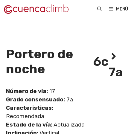
Saltar
MENÚ
al
contenido
Portero de
6c
noche
7a
Número de vía:
17
Grado consensuado:
7a
Caracteristicas:
Recomendada
Estado de la vía:
Actualizada
Inclinación:
Vertical