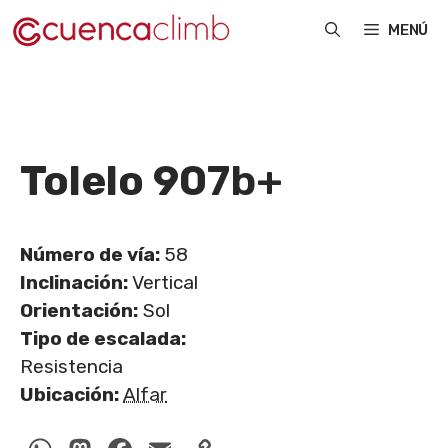
Saltar
MENÚ
al
contenido
Tolelo 90
7b+
Número de vía:
58
Inclinación:
Vertical
Orientación:
Sol
Tipo de escalada:
Resistencia
Ubicación:
Alfar