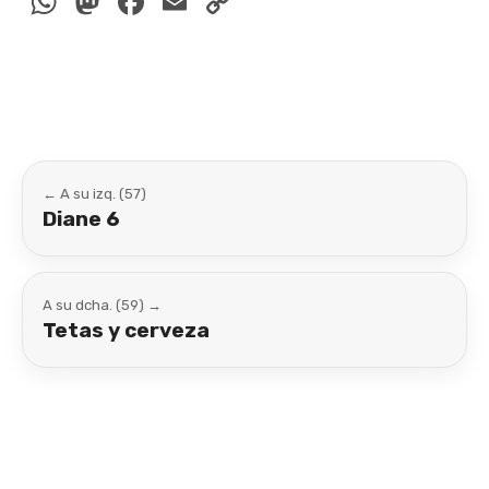
WhatsApp
Mastodon
Facebook
Email
Copy
Link
← A su izq. (57)
Diane 6
A su dcha. (59) →
Tetas y cerveza