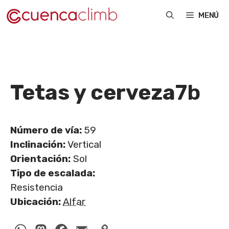
Saltar
MENÚ
al
contenido
Tetas y cerveza
7b
Número de vía:
59
Inclinación:
Vertical
Orientación:
Sol
Tipo de escalada:
Resistencia
Ubicación:
Alfar