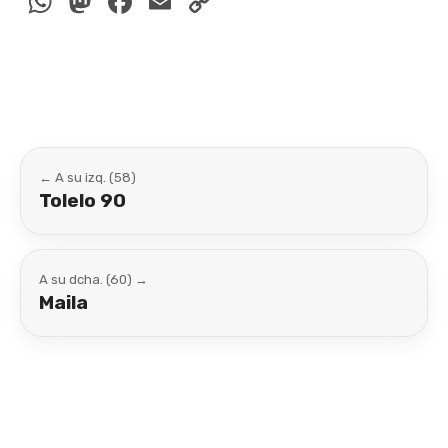
WhatsApp
Mastodon
Facebook
Email
Copy
Link
← A su izq. (58)
Tolelo 90
A su dcha. (60) →
Maila