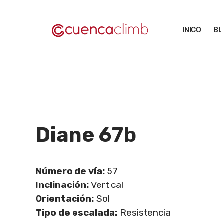
Saltar
al
INICO
B
contenido
Diane 6
7b
Número de vía:
57
Inclinación:
Vertical
Orientación:
Sol
Tipo de escalada:
Resistencia