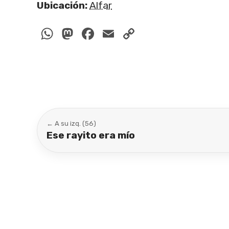
Ubicación:
Alfar
WhatsApp
Mastodon
Facebook
Email
Copy
Link
← A su izq. (56)
Ese rayito era mío