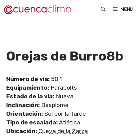
Saltar
MENÚ
al
contenido
Orejas de Burro
8b
Número de vía:
50.1
Equipamiento:
Parabolts
Estado de la vía:
Nueva
Inclinación:
Desplome
Orientación:
Sol por la tarde
Tipo de escalada:
Atlética
Ubicación:
Cueva de la Zarza