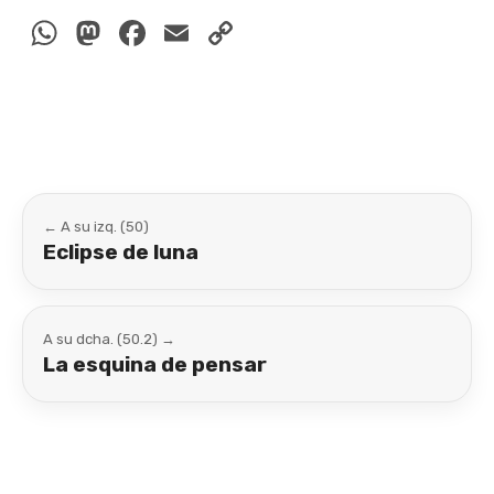
WhatsApp
Mastodon
Facebook
Email
Copy
Link
← A su izq. (50)
Eclipse de luna
A su dcha. (50.2) →
La esquina de pensar