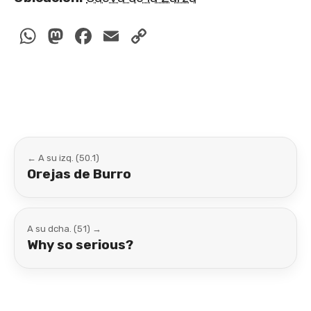
WhatsApp
Mastodon
Facebook
Email
Copy
Link
← A su izq. (50.1)
Orejas de Burro
A su dcha. (51) →
Why so serious?