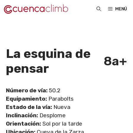
Saltar
MENÚ
al
contenido
La esquina de
8a+
pensar
Número de vía:
50.2
Equipamiento:
Parabolts
Estado de la vía:
Nueva
Inclinación:
Desplome
Orientación:
Sol por la tarde
Ubicación:
Cueva de la Zarza