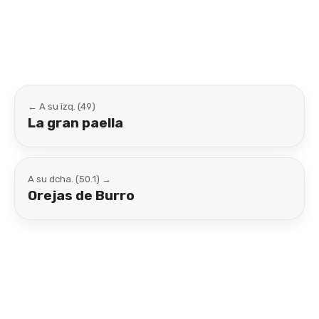
Link
← A su izq. (49)
La gran paella
A su dcha. (50.1) →
Orejas de Burro