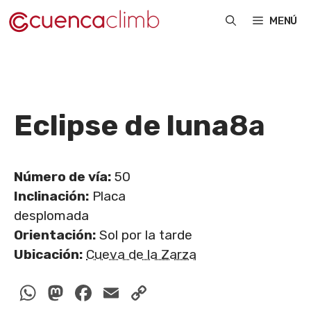
Saltar
MENÚ
al
contenido
Eclipse de luna
8a
Número de vía:
50
Inclinación:
Placa
desplomada
Orientación:
Sol por la tarde
Ubicación:
Cueva de la Zarza
WhatsApp
Mastodon
Facebook
Email
Copy