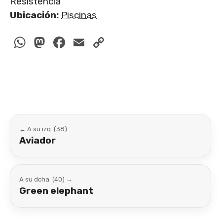
Resistencia
Ubicación:
Piscinas
WhatsApp
Mastodon
Facebook
Email
Copy
Link
← A su izq. (38)
Aviador
A su dcha. (40) →
Green elephant