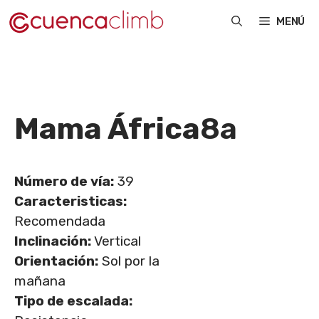
Saltar
MENÚ
al
contenido
Mama África
8a
Número de vía:
39
Caracteristicas:
Recomendada
Inclinación:
Vertical
Orientación:
Sol por la
mañana
Tipo de escalada: