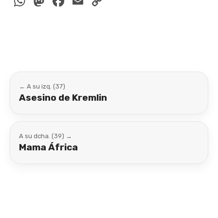
WhatsApp
Mastodon
Facebook
Email
Copy
Link
← A su izq. (37)
Asesino de Kremlin
A su dcha. (39) →
Mama África