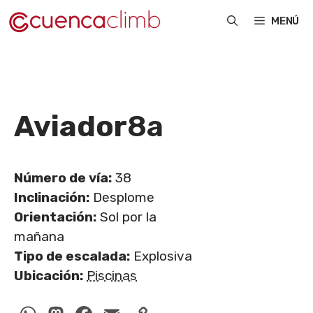
Saltar
MENÚ
al
contenido
Aviador
8a
Número de vía:
38
Inclinación:
Desplome
Orientación:
Sol por la
mañana
Tipo de escalada:
Explosiva
Ubicación:
Piscinas