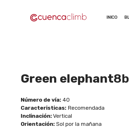
Saltar
al
INICO
B
contenido
Green elephant
8b
Número de vía:
40
Caracteristicas:
Recomendada
Inclinación:
Vertical
Orientación:
Sol por la mañana