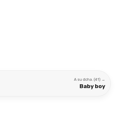
A su dcha. (41) →
Baby boy