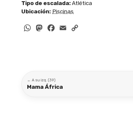
Tipo de escalada:
Atlética
Ubicación:
Piscinas
WhatsApp
Mastodon
Facebook
Email
Copy
Link
← A su izq. (39)
Mama África