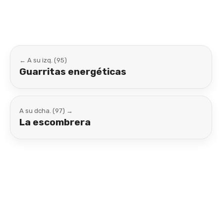
← A su izq. (95)
Guarritas energéticas
A su dcha. (97) →
La escombrera