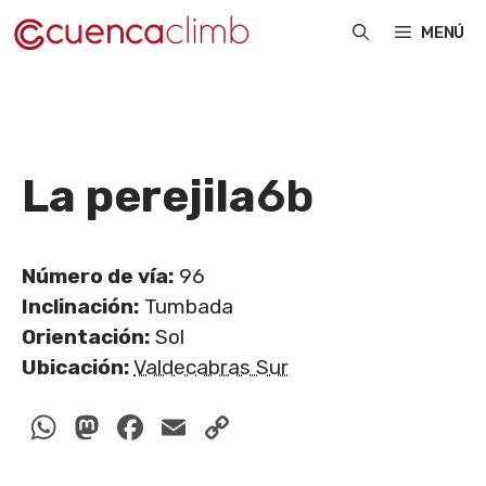
Saltar
MENÚ
al
contenido
La perejila
6b
Número de vía:
96
Inclinación:
Tumbada
Orientación:
Sol
Ubicación:
Valdecabras Sur
WhatsApp
Mastodon
Facebook
Email
Copy
Link