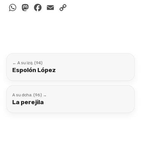
WhatsApp
Mastodon
Facebook
Email
Copy
Link
← A su izq. (94)
Espolón López
A su dcha. (96) →
La perejila