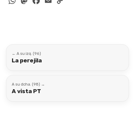
WhatsApp
Mastodon
Facebook
Email
Copy
Link
← A su izq. (96)
La perejila
A su dcha. (98) →
A vista PT