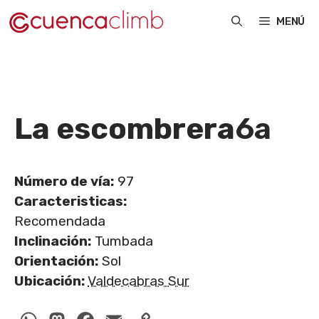
Saltar
MENÚ
al
contenido
La escombrera
6a
Número de vía:
97
Caracteristicas:
Recomendada
Inclinación:
Tumbada
Orientación:
Sol
Ubicación:
Valdecabras Sur