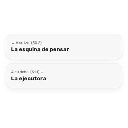
Link
← A su izq. (50.2)
La esquina de pensar
A su dcha. (51.1) →
La ejecutora