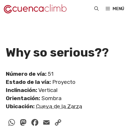
Saltar
MENÚ
al
contenido
Why so serious?
?
Número de vía:
51
Estado de la vía:
Proyecto
Inclinación:
Vertical
Orientación:
Sombra
Ubicación:
Cueva de la Zarza
WhatsApp
Mastodon
Facebook
Email
Copy