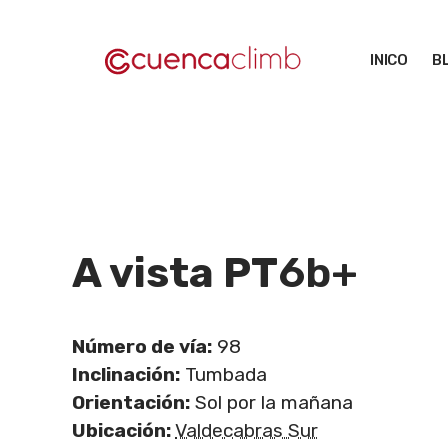
Saltar
al
INICO
B
contenido
A vista PT
6b+
Número de vía:
98
Inclinación:
Tumbada
Orientación:
Sol por la mañana
Ubicación:
Valdecabras Sur