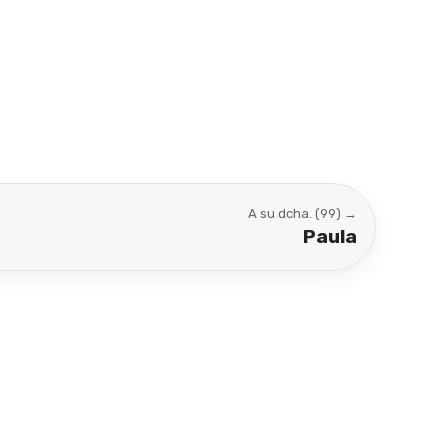
A su dcha. (99) →
Paula