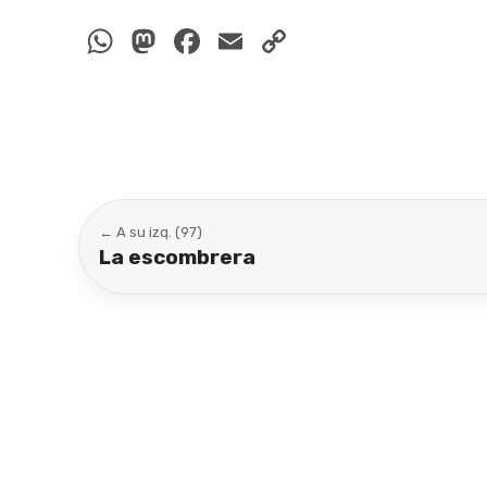
WhatsApp
Mastodon
Facebook
Email
Copy
Link
← A su izq. (97)
La escombrera