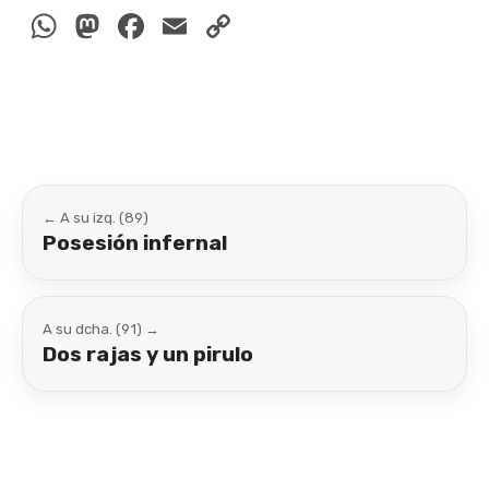
WhatsApp
Mastodon
Facebook
Email
Copy
Link
← A su izq. (89)
Posesión infernal
A su dcha. (91) →
Dos rajas y un pirulo