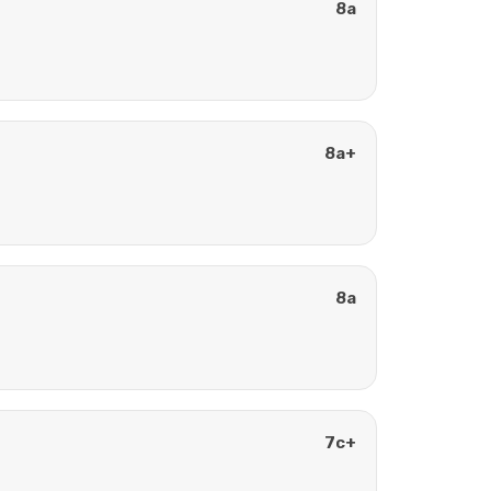
8a
8a+
8a
7c+