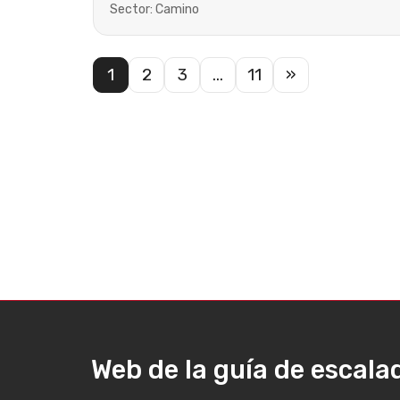
Sector: Camino
1
2
3
…
11
»
Web de la guía de escal