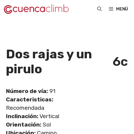
Saltar
MENÚ
al
contenido
Dos rajas y un
6c
pirulo
Número de vía:
91
Caracteristicas:
Recomendada
Inclinación:
Vertical
Orientación:
Sol
Ubicación:
Camino