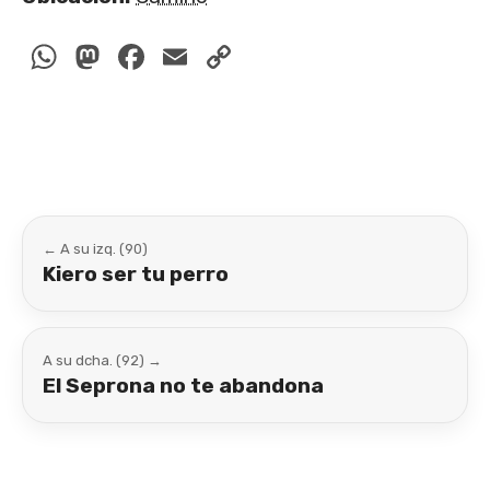
WhatsApp
Mastodon
Facebook
Email
Copy
Link
← A su izq. (90)
Kiero ser tu perro
A su dcha. (92) →
El Seprona no te abandona