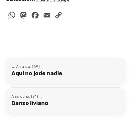
WhatsApp
Mastodon
Facebook
Email
Copy
Link
← A su izq. (89)
Aquí no jode nadie
A su dcha. (91) →
Danzo liviano