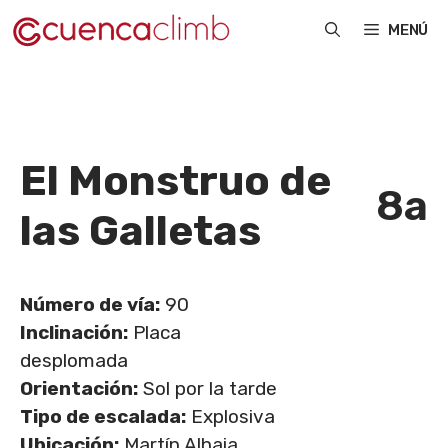
Saltar
MENÚ
al
contenido
El Monstruo de
8a
las Galletas
Número de vía:
90
Inclinación:
Placa
desplomada
Orientación:
Sol por la tarde
Tipo de escalada:
Explosiva
Ubicación:
Martín Alhaja