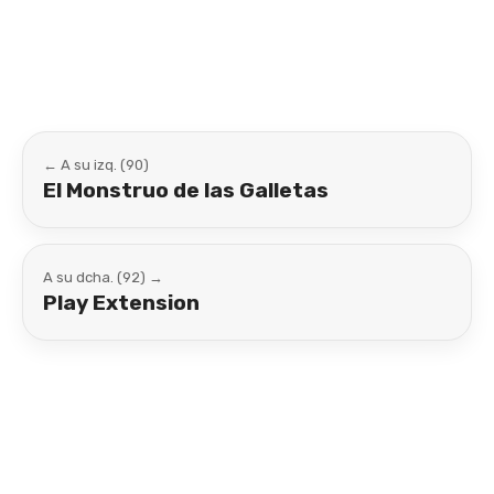
Link
← A su izq. (90)
El Monstruo de las Galletas
A su dcha. (92) →
Play Extension