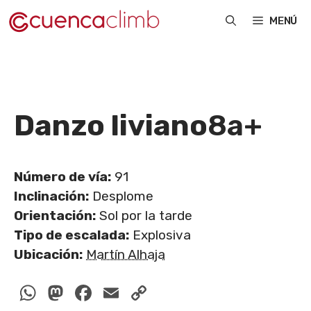
Saltar
MENÚ
al
contenido
Danzo liviano
8a+
Número de vía:
91
Inclinación:
Desplome
Orientación:
Sol por la tarde
Tipo de escalada:
Explosiva
Ubicación:
Martín Alhaja
WhatsApp
Mastodon
Facebook
Email
Copy