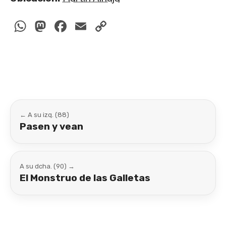
WhatsApp
Mastodon
Facebook
Email
Copy
Link
← A su izq. (88)
Pasen y vean
A su dcha. (90) →
El Monstruo de las Galletas