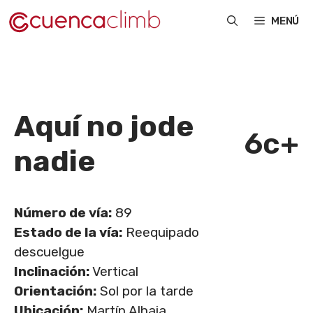
Saltar
MENÚ
al
contenido
Aquí no jode
6c+
nadie
Número de vía:
89
Estado de la vía:
Reequipado
descuelgue
Inclinación:
Vertical
Orientación:
Sol por la tarde
Ubicación:
Martín Alhaja