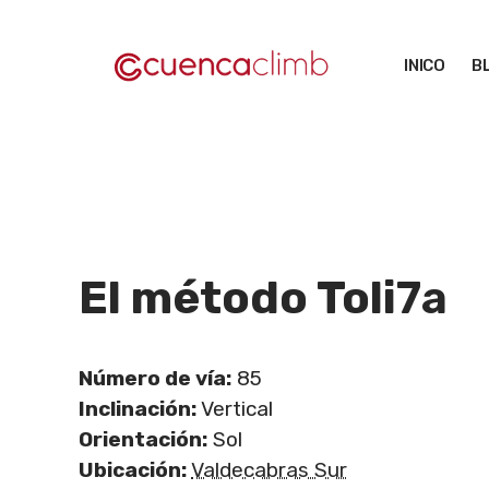
Saltar
al
INICO
B
contenido
El método Toli
7a
Número de vía:
85
Inclinación:
Vertical
Orientación:
Sol
Ubicación:
Valdecabras Sur