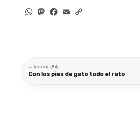
WhatsApp
Mastodon
Facebook
Email
Copy
Link
← A su izq. (84)
Con los pies de gato todo el rato