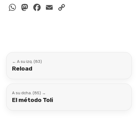
WhatsApp
Mastodon
Facebook
Email
Copy
Link
← A su izq. (83)
Reload
A su dcha. (85) →
El método Toli