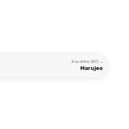
A su dcha. (87) →
Marujeo