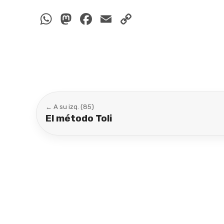
WhatsApp
Mastodon
Facebook
Email
Copy
Link
← A su izq. (85)
El método Toli