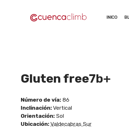
Saltar
al
INICO
B
contenido
Gluten free
7b+
Número de vía:
86
Inclinación:
Vertical
Orientación:
Sol
Ubicación:
Valdecabras Sur