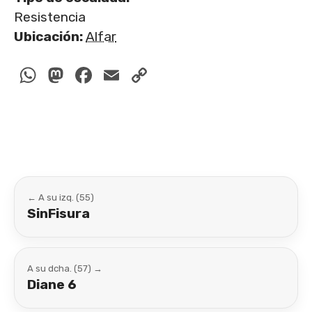
Resistencia
Ubicación:
Alfar
WhatsApp
Mastodon
Facebook
Email
Copy
Link
← A su izq. (55)
SinFisura
A su dcha. (57) →
Diane 6