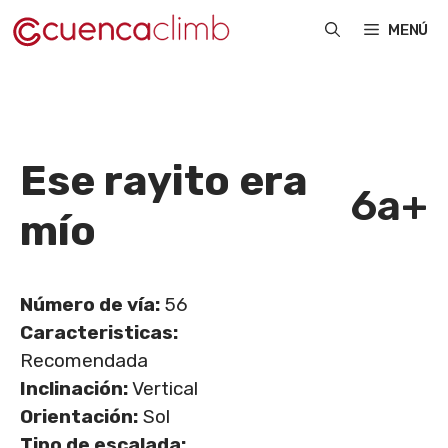
Saltar
MENÚ
al
contenido
Ese rayito era
6a+
mío
Número de vía:
56
Caracteristicas:
Recomendada
Inclinación:
Vertical
Orientación:
Sol
Tipo de escalada: