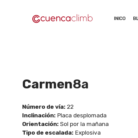
Saltar
al
INICO
B
contenido
Carmen
8a
Número de vía:
22
Inclinación:
Placa desplomada
Orientación:
Sol por la mañana
Tipo de escalada:
Explosiva