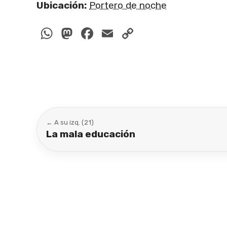
Ubicación:
Portero de noche
WhatsApp
Mastodon
Facebook
Email
Copy
Link
← A su izq. (21)
La mala educación