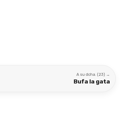
A su dcha. (23) →
Bufa la gata