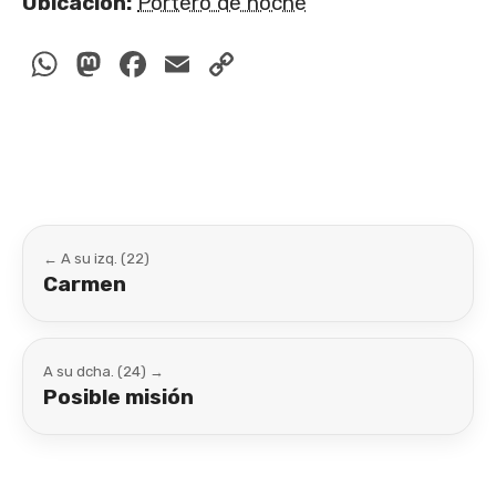
Ubicación:
Portero de noche
WhatsApp
Mastodon
Facebook
Email
Copy
Link
← A su izq. (22)
Carmen
A su dcha. (24) →
Posible misión