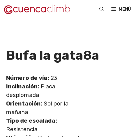
Saltar
MENÚ
al
contenido
Bufa la gata
8a
Número de vía:
23
Inclinación:
Placa
desplomada
Orientación:
Sol por la
mañana
Tipo de escalada:
Resistencia