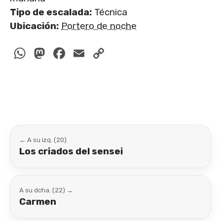
Tipo de escalada:
Técnica
Ubicación:
Portero de noche
WhatsApp
Mastodon
Facebook
Email
Copy
Link
← A su izq. (20)
Los criados del sensei
A su dcha. (22) →
Carmen