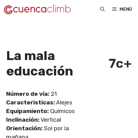
Saltar
MENÚ
al
contenido
La mala
7c+
educación
Número de vía:
21
Caracteristicas:
Alejes
Equipamiento:
Químicos
Inclinación:
Vertical
Orientación:
Sol por la
mañana