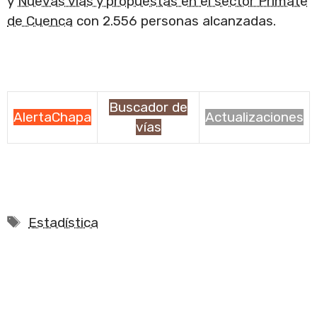
y
Nuevas vías y propuestas en el sector Primate
de Cuenca
con 2.556 personas alcanzadas.
Buscador de
AlertaChapa
Actualizaciones
vías
Etiquetas
Estadística