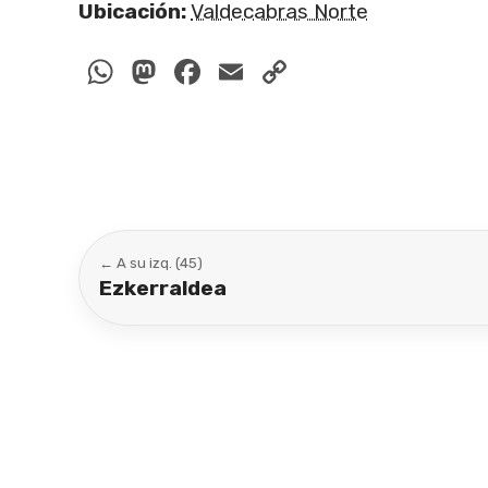
Ubicación:
Valdecabras Norte
WhatsApp
Mastodon
Facebook
Email
Copy
Link
← A su izq. (45)
Ezkerraldea