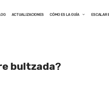
LOG
ACTUALIZACIONES
CÓMO ES LA GUÍA
ESCALAR 
re bultzada
?