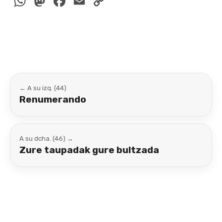
WhatsApp
Mastodon
Facebook
Email
Copy
Link
← A su izq. (44)
Renumerando
A su dcha. (46) →
Zure taupadak gure bultzada