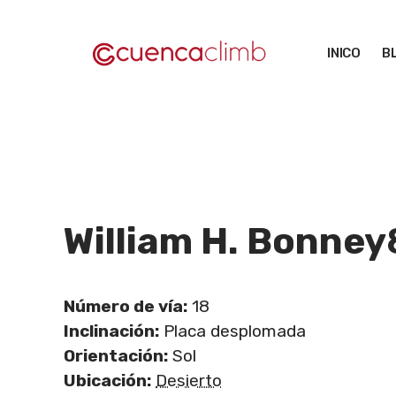
Saltar
al
INICO
B
contenido
William H. Bonney
Número de vía:
18
Inclinación:
Placa desplomada
Orientación:
Sol
Ubicación:
Desierto