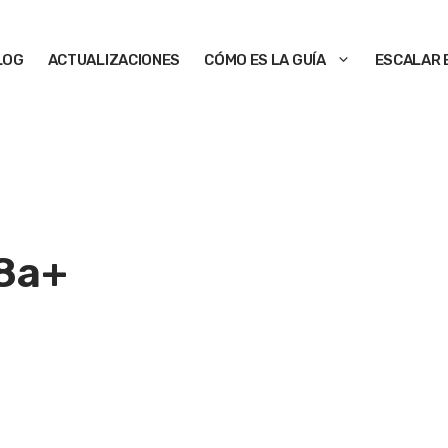
LOG
ACTUALIZACIONES
CÓMO ES LA GUÍA
ESCALAR 
8a+