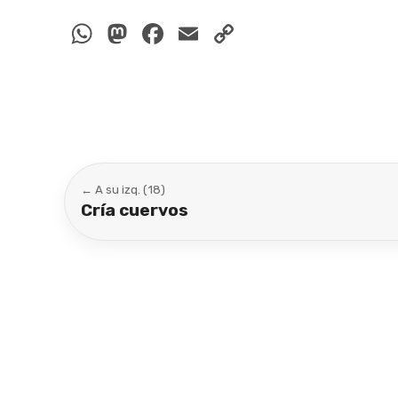
WhatsApp
Mastodon
Facebook
Email
Copy
Link
← A su izq. (18)
Cría cuervos