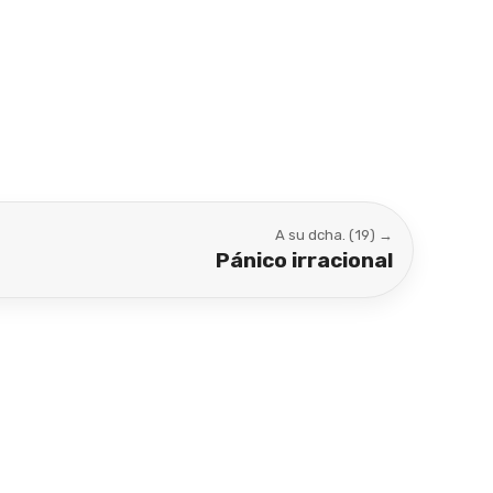
A su dcha. (19) →
Pánico irracional