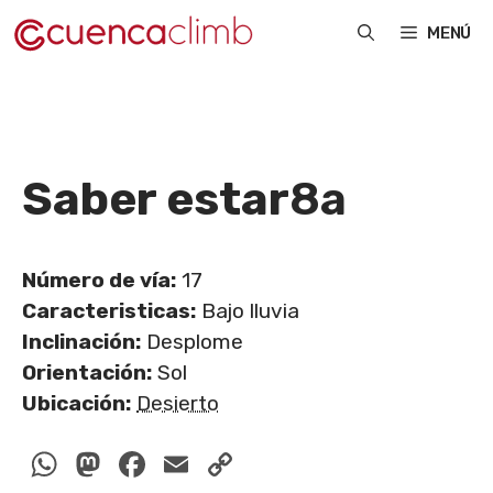
Saltar
MENÚ
al
contenido
Saber estar
8a
Número de vía:
17
Caracteristicas:
Bajo lluvia
Inclinación:
Desplome
Orientación:
Sol
Ubicación:
Desierto
WhatsApp
Mastodon
Facebook
Email
Copy