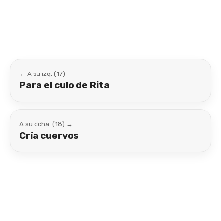
Link
← A su izq. (17)
Para el culo de Rita
A su dcha. (18) →
Cría cuervos