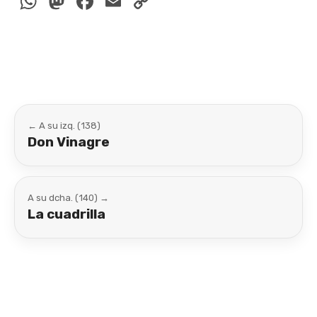
WhatsApp
Mastodon
Facebook
Email
Copy
Link
← A su izq. (138)
Don Vinagre
A su dcha. (140) →
La cuadrilla