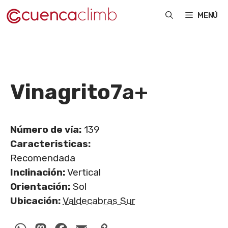
Saltar
MENÚ
al
contenido
Vinagrito
7a+
Número de vía:
139
Caracteristicas:
Recomendada
Inclinación:
Vertical
Orientación:
Sol
Ubicación:
Valdecabras Sur