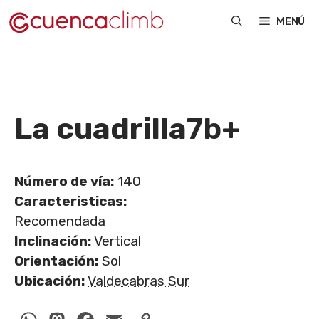
Saltar
MENÚ
al
contenido
La cuadrilla
7b+
Número de vía:
140
Caracteristicas:
Recomendada
Inclinación:
Vertical
Orientación:
Sol
Ubicación:
Valdecabras Sur