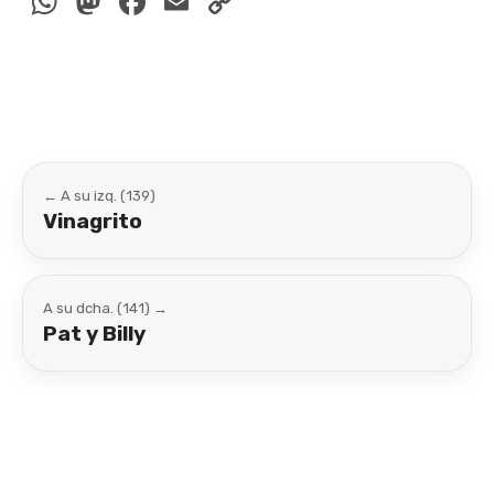
WhatsApp
Mastodon
Facebook
Email
Copy
Link
← A su izq. (139)
Vinagrito
A su dcha. (141) →
Pat y Billy