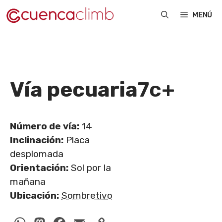
Saltar
MENÚ
al
contenido
Vía pecuaria
7c+
Número de vía:
14
Inclinación:
Placa
desplomada
Orientación:
Sol por la
mañana
Ubicación:
Sombretivo