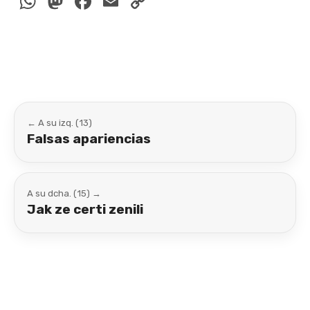
WhatsApp
Mastodon
Facebook
Email
Copy
Link
← A su izq. (13)
Falsas apariencias
A su dcha. (15) →
Jak ze certi zenili