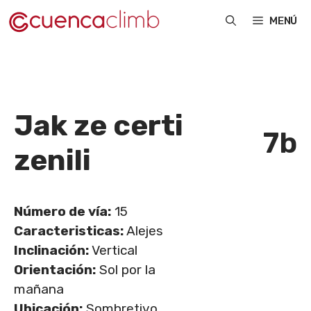
Saltar
MENÚ
al
contenido
Jak ze certi
7b
zenili
Número de vía:
15
Caracteristicas:
Alejes
Inclinación:
Vertical
Orientación:
Sol por la
mañana
Ubicación:
Sombretivo