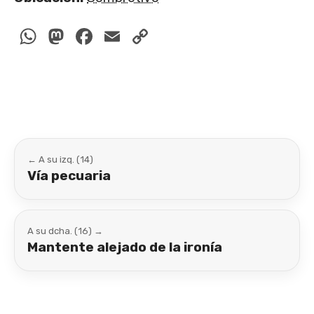
WhatsApp
Mastodon
Facebook
Email
Copy
Link
← A su izq. (14)
Vía pecuaria
A su dcha. (16) →
Mantente alejado de la ironía