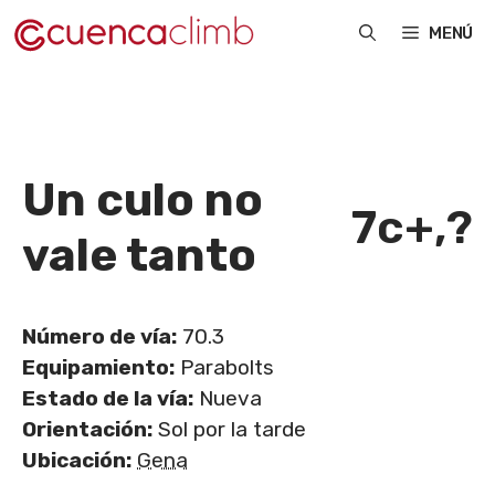
Saltar
MENÚ
al
contenido
Un culo no
7c+
,
?
vale tanto
Número de vía:
70.3
Equipamiento:
Parabolts
Estado de la vía:
Nueva
Orientación:
Sol por la tarde
Ubicación:
Gena