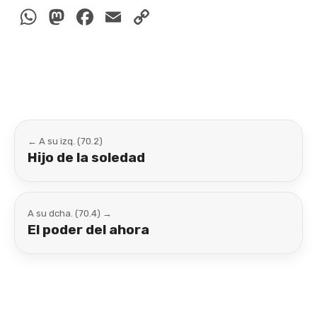
WhatsApp
Mastodon
Facebook
Email
Copy
Link
← A su izq. (70.2)
Hijo de la soledad
A su dcha. (70.4) →
El poder del ahora