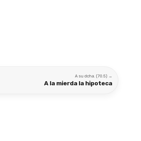
A su dcha. (70.5) →
A la mierda la hipoteca