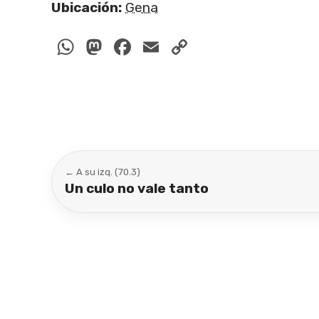
Ubicación:
Gena
WhatsApp
Mastodon
Facebook
Email
Copy
Link
← A su izq. (70.3)
Un culo no vale tanto