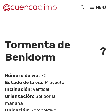
Saltar
MENÚ
al
contenido
Tormenta de
?
Benidorm
Número de vía:
70
Estado de la vía:
Proyecto
Inclinación:
Vertical
Orientación:
Sol por la
mañana
Ubicación:
Sombretivo