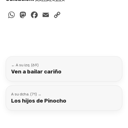
WhatsApp
Mastodon
Facebook
Email
Copy
Link
← A su izq. (69)
Ven a bailar cariño
A su dcha. (71) →
Los hijos de Pinocho