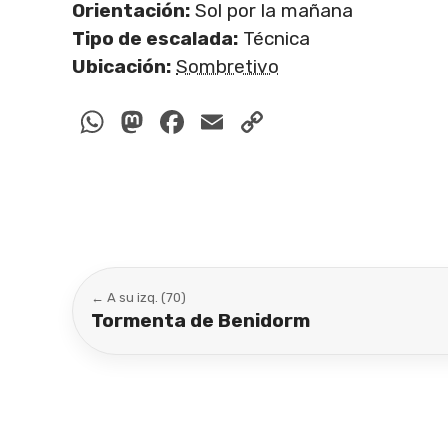
Orientación:
Sol por la mañana
Tipo de escalada:
Técnica
Ubicación:
Sombretivo
WhatsApp
Mastodon
Facebook
Email
Copy
Link
← A su izq. (70)
Tormenta de Benidorm