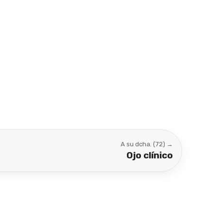
A su dcha. (72) →
Ojo clínico