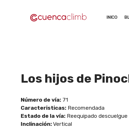
Saltar
al
INICO
B
contenido
Los hijos de Pino
Número de vía:
71
Caracteristicas:
Recomendada
Estado de la vía:
Reequipado descuelgue
Inclinación:
Vertical