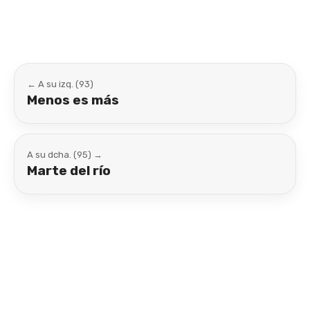
← A su izq. (93)
Menos es más
A su dcha. (95) →
Marte del río