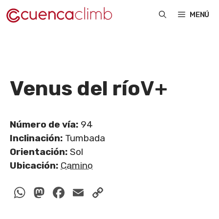
Saltar
MENÚ
al
contenido
Venus del río
V+
Número de vía:
94
Inclinación:
Tumbada
Orientación:
Sol
Ubicación:
Camino
WhatsApp
Mastodon
Facebook
Email
Copy
Link