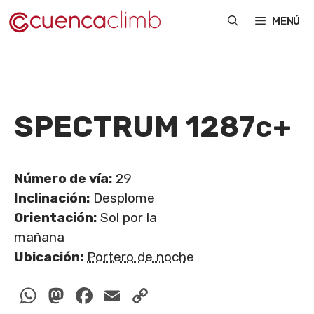
Saltar
MENÚ
al
contenido
SPECTRUM 128
7c+
Número de vía:
29
Inclinación:
Desplome
Orientación:
Sol por la
mañana
Ubicación:
Portero de noche
WhatsApp
Mastodon
Facebook
Email
Copy