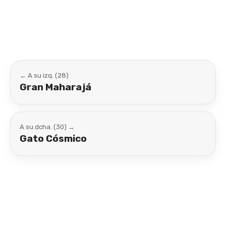
Link
← A su izq. (28)
Gran Maharajá
A su dcha. (30) →
Gato Cósmico