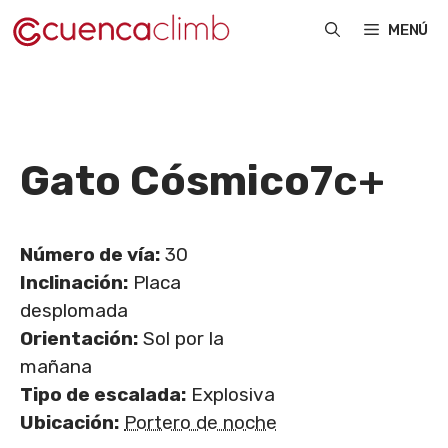
Saltar
MENÚ
al
contenido
Gato Cósmico
7c+
Número de vía:
30
Inclinación:
Placa
desplomada
Orientación:
Sol por la
mañana
Tipo de escalada:
Explosiva
Ubicación:
Portero de noche