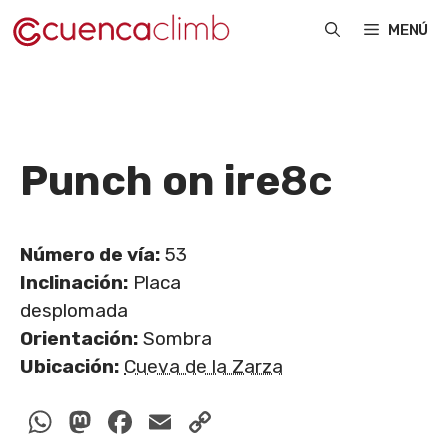
Saltar
MENÚ
al
contenido
Punch on ire
8c
Número de vía:
53
Inclinación:
Placa
desplomada
Orientación:
Sombra
Ubicación:
Cueva de la Zarza
WhatsApp
Mastodon
Facebook
Email
Copy