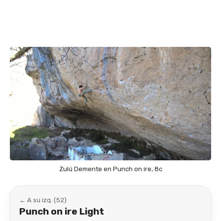
Link
Zulú Demente en Punch on ire, 8c
← A su izq. (52)
Punch on ire Light