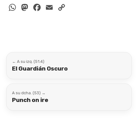
WhatsApp
Mastodon
Facebook
Email
Copy
Link
← A su izq. (51.4)
El Guardián Oscuro
A su dcha. (53) →
Punch on ire