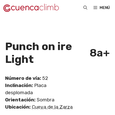
Saltar
MENÚ
al
contenido
Punch on ire
8a+
Light
Número de vía:
52
Inclinación:
Placa
desplomada
Orientación:
Sombra
Ubicación:
Cueva de la Zarza